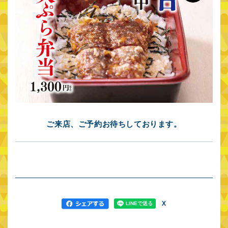
関連施設サイト
首都圏
東急プラザ表参道
東急プラザ渋谷
「オモカド」
東急プラザ原宿
東急プラザ蒲田
「ハラカド」
東急プラザ戸塚
デックス東京ビーチ
ご来店、ご予約お待ちしております。
Forestgate
ノースポート・モール
Daikanyama
Shibuya Sakura
キュープラザ原宿
Stage
キュープラザ恵比寿
キュープラザ恵比寿南
X
キュープラザ二子玉川
渋谷BEAM