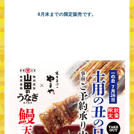
営業時間
8月末までの限定販売です。
language
日本語
English
中文繁体
中文簡体
한국어
お問い合わせ
サイトポリシー
プライバシーポリシー
東急不動産ホールディングスグループ
東急不動産株式会社
東急不動産SCマネジメント株式会社