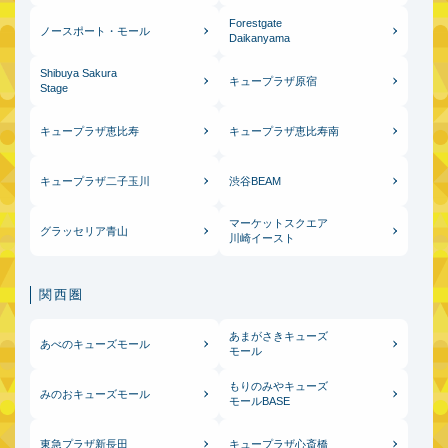
Forestgate
ノースポート・モール
Daikanyama
Shibuya Sakura
キュープラザ原宿
Stage
キュープラザ恵比寿
キュープラザ恵比寿南
キュープラザ二子玉川
渋谷BEAM
マーケットスクエア
グラッセリア青山
川崎イースト
関西圏
あまがさきキューズ
あべのキューズモール
モール
もりのみやキューズ
みのおキューズモール
モールBASE
東急プラザ新長田
キュープラザ心斎橋