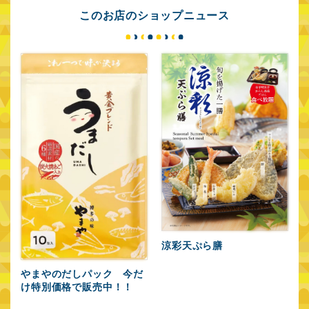
マーケットスクエア
グラッセリア青山
このお店のショップニュース
川崎イースト
関西圏
あまがさきキューズ
あべのキューズモール
モール
もりのみやキューズ
みのおキューズモール
モールBASE
東急プラザ新長田
キュープラザ心斎橋
ekimo天王寺
ekimoなんば
ekimo梅田
涼彩天ぷら膳
北海道
やまやのだしパック 今だ
け特別価格で販売中！！
COCONO SUSUKINO