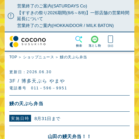
営業終了のご案内(SATURDAYS Co)
【すすきの祭り2026期間(8/6～8/8)】一部店舗の営業時間
延長について
営業終了のご案内(HOKKAIDOOR / MILK BATON)
MENU
検索
落とし物
TOP
ショップニュース
鰻の天ぷら弁当
ショップガイド
ショップニュース
更新日：2026.06.30
グルメガイド
特集
3F / 博多天ぷら やまや
イベント・POPUP
施設・サービス案内
電話番号 011－596－9951
新店・リニューアル
施設からのお知らせ
鰻の天ぷら弁当
アクセス・駐車場・
特典
駐輪場
実施日時
8月31日まで
よくあるご質問
落とし物の問合せ
山田の鰻天弁当！！
フロアマップ