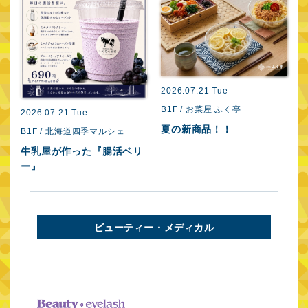
2
B
2026.07.21 Tue
B1F / お菜屋 ふく亭
2026.07.21 Tue
夏の新商品！！
B1F / 北海道四季マルシェ
牛乳屋が作った『腸活ベリ
ー』
ビューティー・メディカル