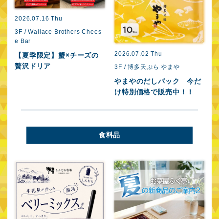
2026.07.16 Thu
3F / Wallace Brothers Chees
2
e Bar
3
2026.07.02 Thu
【夏季限定】蟹×チーズの
贅沢ドリア
3F / 博多天ぷら やまや
やまやのだしパック 今だ
け特別価格で販売中！！
食料品