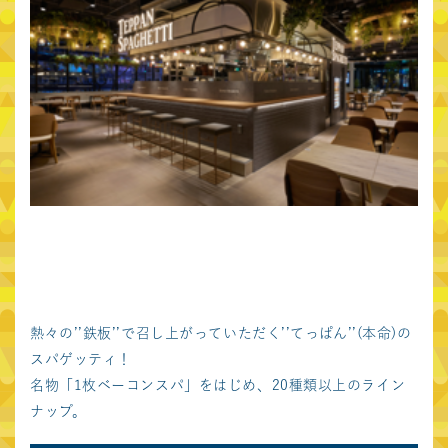
language
日本語
English
中文繁体
中文簡体
한국어
お問い合わせ
サイトポリシー
プライバシーポリシー
東急不動産ホールディングスグループ
東急不動産株式会社
熱々の’’鉄板’’で召し上がっていただく’’てっぱん’’(本命)の
東急不動産SCマネジメント株式会社
スパゲッティ！
名物「1枚ベーコンスパ」をはじめ、20種類以上のライン
ナップ。
関連施設サイト