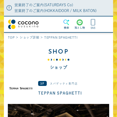
営業終了のご案内(SATURDAYS Co)
営業終了のご案内(HOKKAIDOOR / MILK BATON)
MENU
検索
落とし物
TOP
ショップ詳細
TEPPAN SPAGHETTI
ショップガイド
ショップニュース
SHOP
グルメガイド
特集
イベント・POPUP
施設・サービス案内
ショップ
新店・リニューアル
施設からのお知らせ
アクセス・駐車場・
特典
スパゲッティ専門店
3F
駐輪場
TEPPAN SPAGHETTI
よくあるご質問
落とし物の問合せ
フロアマップ
営業時間