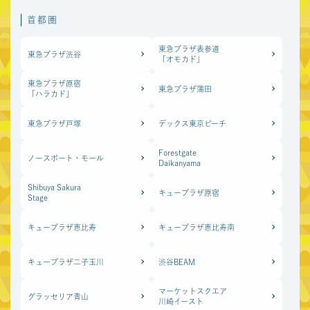
首都圏
東急プラザ表参道
東急プラザ渋谷
「オモカド」
東急プラザ原宿
東急プラザ蒲田
「ハラカド」
東急プラザ戸塚
デックス東京ビーチ
Forestgate
ノースポート・モール
Daikanyama
Shibuya Sakura
キュープラザ原宿
Stage
キュープラザ恵比寿
キュープラザ恵比寿南
キュープラザ二子玉川
渋谷BEAM
マーケットスクエア
グラッセリア青山
川崎イースト