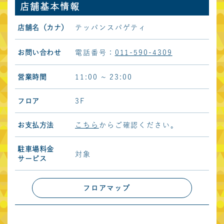
店舗基本情報
首都圏
店舗名（カナ）
テッパンスパゲティ
東急プラザ表参道
東急プラザ渋谷
「オモカド」
お問い合わせ
電話番号：
011-590-4309
東急プラザ原宿
東急プラザ蒲田
「ハラカド」
営業時間
11:00 ~ 23:00
東急プラザ戸塚
デックス東京ビーチ
フロア
3F
Forestgate
ノースポート・モール
Daikanyama
お支払方法
こちら
からご確認ください。
Shibuya Sakura
キュープラザ原宿
Stage
駐車場料金
対象
サービス
キュープラザ恵比寿
キュープラザ恵比寿南
キュープラザ二子玉川
渋谷BEAM
フロアマップ
マーケットスクエア
グラッセリア青山
川崎イースト