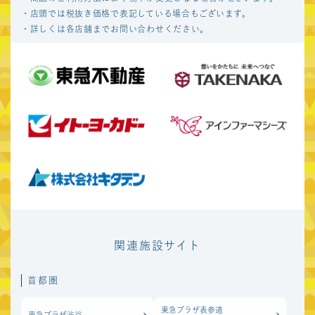
マーケットスクエア
グラッセリア青山
・店頭では税抜き価格で表記している場合もございます。
川崎イースト
・詳しくは各店舗までお問い合わせください。
関西圏
あまがさきキューズ
あべのキューズモール
モール
もりのみやキューズ
みのおキューズモール
モールBASE
東急プラザ新長田
キュープラザ心斎橋
ekimo天王寺
ekimoなんば
ekimo梅田
関連施設サイト
北海道
首都圏
東急プラザ表参道
COCONO SUSUKINO
東急プラザ渋谷