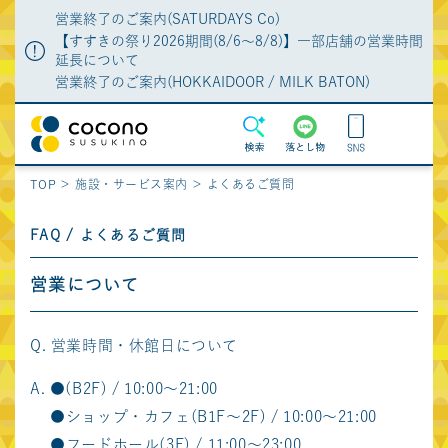
営業終了のご案内(SATURDAYS Co)
【すすきの祭り2026期間(8/6～8/8)】一部店舗の営業時間
延長について
営業終了のご案内(HOKKAIDOOR / MILK BATON)
MENU
検索
落とし物
TOP
施設・サービス案内
よくあるご質問
ショップガイド
ショップニュース
FAQ / よくあるご質問
グルメガイド
特集
営業について
イベント・POPUP
施設・サービス案内
新店・リニューアル
施設からのお知らせ
営業時間・休館日について
アクセス・駐車場・
特典
駐輪場
●(B2F) / 10:00～21:00
よくあるご質問
落とし物の問合せ
●ショップ・カフェ(B1F～2F) / 10:00～21:00
フロアマップ
●フードホール(3F) / 11:00～23:00