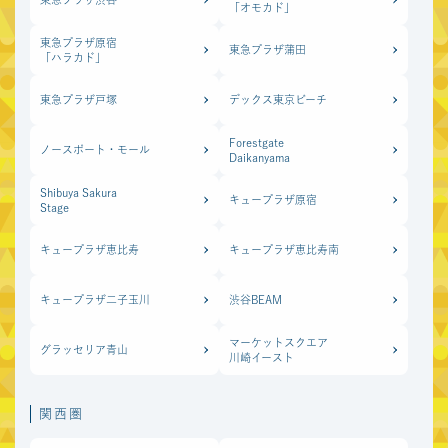
「オモカド」
東急プラザ原宿
東急プラザ蒲田
中京圏
「ハラカド」
マーケットスクエア
東急プラザ戸塚
デックス東京ビーチ
ささしま
Forestgate
ノースポート・モール
Daikanyama
Shibuya Sakura
キュープラザ原宿
Stage
キュープラザ恵比寿
キュープラザ恵比寿南
キュープラザ二子玉川
渋谷BEAM
マーケットスクエア
グラッセリア青山
川崎イースト
関西圏