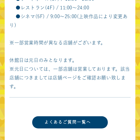
●レストラン(4F) / 11:00～24:00
営業時間
●シネマ(5F) / 9:00～25:00(上映作品により変更あ
り)
※一部営業時間が異なる店舗がございます。
language
日本語
English
中文繁体
中文簡体
한국어
休館日は元日のみとなります。
※元日については、一部店舗は営業しております。該当
お問い合わせ
店舗につきましては店舗ページをご確認お願い致しま
サイトポリシー
す。
プライバシーポリシー
東急不動産ホールディングスグループ
東急不動産株式会社
よくあるご質問一覧へ
東急不動産SCマネジメント株式会社