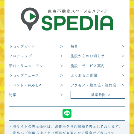
関連施設サイト
首都圏
東急プラザ表参道
東急プラザ渋谷
「オモカド」
ショップガイド
特典
東急プラザ原宿
東急プラザ蒲田
「ハラカド」
フロアマップ
施設からのお知らせ
東急プラザ戸塚
デックス東京ビーチ
新店・リニューアル
施設・サービス案内
ショップニュース
よくあるご質問
Forestgate
ノースポート・モール
Daikanyama
イベント・POPUP
アクセス・駐車場・駐輪場
Shibuya Sakura
キュープラザ原宿
特集
営業時間
Stage
キュープラザ恵比寿
キュープラザ恵比寿南
キュープラザ二子玉川
渋谷BEAM
・当サイトの表示価格は、消費税を含む総額で表示しております。
・商品のご利用方法により税率が変更となる場合がございます。