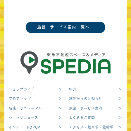
営業時間
施設・サービス案内一覧へ
language
日本語
English
中文繁体
中文簡体
한국어
お問い合わせ
サイトポリシー
プライバシーポリシー
ショップガイド
特典
東急不動産ホールディングスグループ
フロアマップ
施設からのお知らせ
東急不動産株式会社
新店・リニューアル
施設・サービス案内
東急不動産SCマネジメント株式会社
ショップニュース
よくあるご質問
イベント・POPUP
アクセス・駐車場・駐輪場