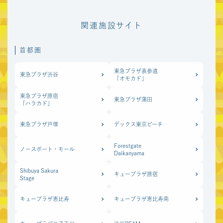
マーケットスクエア
グラッセリア青山
川崎イースト
関連施設サイト
関西圏
首都圏
あまがさきキューズ
あべのキューズモール
モール
東急プラザ表参道
東急プラザ渋谷
「オモカド」
もりのみやキューズ
みのおキューズモール
モールBASE
東急プラザ原宿
東急プラザ蒲田
「ハラカド」
東急プラザ新長田
キュープラザ心斎橋
東急プラザ戸塚
デックス東京ビーチ
ekimo天王寺
ekimoなんば
Forestgate
ノースポート・モール
Daikanyama
ekimo梅田
Shibuya Sakura
キュープラザ原宿
Stage
北海道
キュープラザ恵比寿
キュープラザ恵比寿南
COCONO SUSUKINO