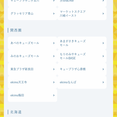
キュープラザ二子玉川
渋谷BEAM
マーケットスクエア
グラッセリア青山
中京圏
川崎イースト
マーケットスクエア
関西圏
ささしま
あまがさきキューズ
あべのキューズモール
モール
もりのみやキューズ
みのおキューズモール
モールBASE
東急プラザ新長田
キュープラザ心斎橋
ekimo天王寺
ekimoなんば
ekimo梅田
北海道