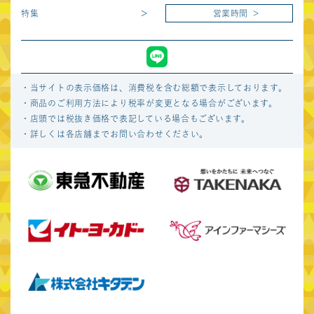
関連施設サイト
特集
営業時間
首都圏
東急プラザ表参道
東急プラザ渋谷
「オモカド」
・当サイトの表示価格は、消費税を含む総額で表示しております。
・商品のご利用方法により税率が変更となる場合がございます。
東急プラザ原宿
東急プラザ蒲田
・店頭では税抜き価格で表記している場合もございます。
「ハラカド」
・詳しくは各店舗までお問い合わせください。
東急プラザ戸塚
デックス東京ビーチ
Forestgate
ノースポート・モール
Daikanyama
Shibuya Sakura
キュープラザ原宿
Stage
キュープラザ恵比寿
キュープラザ恵比寿南
キュープラザ二子玉川
渋谷BEAM