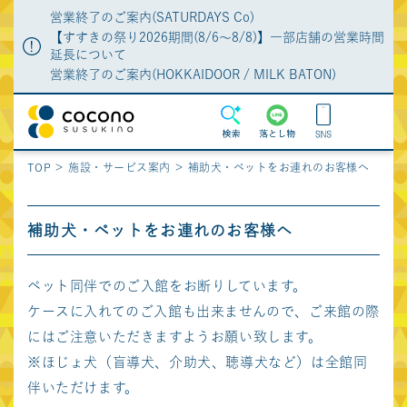
営業終了のご案内(SATURDAYS Co)
【すすきの祭り2026期間(8/6～8/8)】一部店舗の営業時間
延長について
営業終了のご案内(HOKKAIDOOR / MILK BATON)
MENU
検索
落とし物
TOP
施設・サービス案内
補助犬・ペットをお連れのお客様へ
ショップガイド
ショップニュース
グルメガイド
特集
補助犬・ペットをお連れのお客様へ
イベント・POPUP
施設・サービス案内
ペット同伴でのご入館をお断りしています。
新店・リニューアル
施設からのお知らせ
ケースに入れてのご入館も出来ませんので、ご来館の際
アクセス・駐車場・
特典
にはご注意いただきますようお願い致します。
駐輪場
※ほじょ犬（盲導犬、介助犬、聴導犬など）は全館同
よくあるご質問
落とし物の問合せ
伴いただけます。
フロアマップ