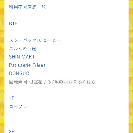
利用不可店舗一覧
首都圏
東急プラザ表参道
東急プラザ渋谷
B1F
「オモカド」
東急プラザ原宿
東急プラザ蒲田
「ハラカド」
スターバックス コーヒー
エルムの山麓
東急プラザ戸塚
デックス東京ビーチ
SHIN MART
Forestgate
Patisserie Frères
ノースポート・モール
Daikanyama
DONGURI
Shibuya Sakura
キュープラザ原宿
回転寿司 根室花まる/
魚のネムロふくはら
Stage
キュープラザ恵比寿
キュープラザ恵比寿南
1F
ローソン
キュープラザ二子玉川
渋谷BEAM
マーケットスクエア
グラッセリア青山
川崎イースト
2F