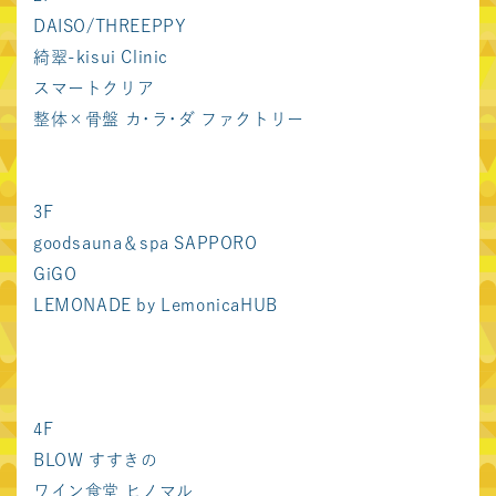
DAISO/THREEPPY
関西圏
綺翠-kisui Clinic
スマートクリア
あまがさきキューズ
あべのキューズモール
モール
整体×骨盤 カ･ラ･ダ ファクトリー
もりのみやキューズ
みのおキューズモール
モールBASE
東急プラザ新長田
キュープラザ心斎橋
3F
goodsauna＆spa SAPPORO
ekimo天王寺
ekimoなんば
GiGO
LEMONADE by Lemonica
HUB
ekimo梅田
北海道
4F
COCONO SUSUKINO
BLOW すすきの
ワイン食堂 ヒノマル