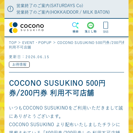
営業終了のご案内(SATURDAYS Co)
営業終了のご案内(HOKKAIDOOR / MILK BATON)
MENU
検索
落とし物
TOP
EVENT・POPUP
COCONO SUSUKINO 500円券/200円券
利用不可店舗
ショップガイド
ショップニュース
更新日：2026.06.15
グルメガイド
特集
お得情報
イベント・POPUP
施設・サービス案内
COCONO SUSUKINO 500円
新店・リニューアル
施設からのお知らせ
券/200円券 利用不可店舗
アクセス・駐車場・
特典
駐輪場
よくあるご質問
落とし物の問合せ
いつもCOCONO SUSUKINOをご利用いただきまして誠
にありがとうございます。
フロアマップ
COCONO SUSUKINO より配布いたしましたチラシに
営業時間
掲載されている「500円券/200円券」の 利用不可店舗