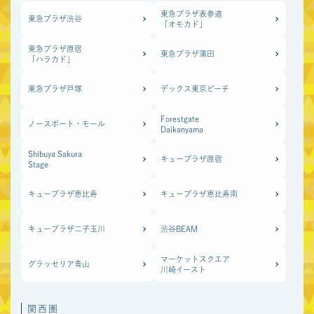
東急プラザ表参道
東急プラザ渋谷
「オモカド」
東急プラザ原宿
東急プラザ蒲田
「ハラカド」
東急プラザ戸塚
デックス東京ビーチ
Forestgate
ノースポート・モール
Daikanyama
Shibuya Sakura
キュープラザ原宿
Stage
キュープラザ恵比寿
キュープラザ恵比寿南
キュープラザ二子玉川
渋谷BEAM
マーケットスクエア
グラッセリア青山
川崎イースト
関西圏